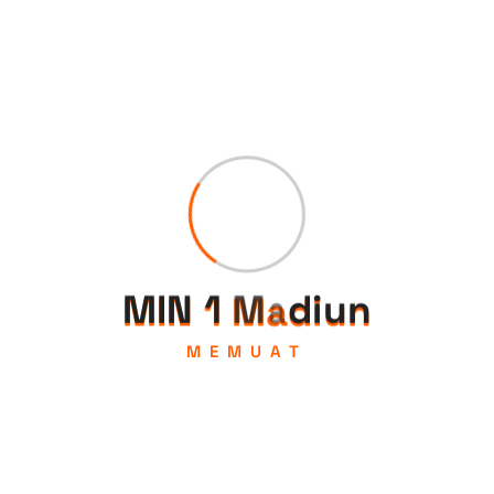
M
I
N
1
M
a
d
i
u
n
MEMUAT