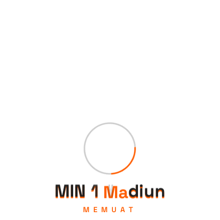
Email
Situs Web
M
I
N
1
M
a
d
i
u
n
MEMUAT