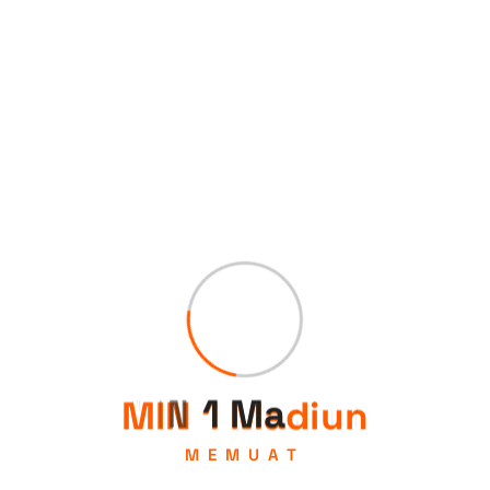
M
I
N
1
M
a
d
i
u
n
MEMUAT