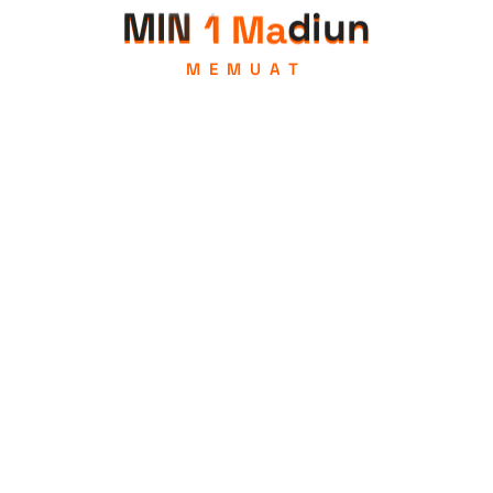
M
I
N
1
M
a
d
i
u
n
MEMUAT