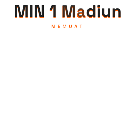
M
I
N
1
M
a
d
i
u
n
MEMUAT